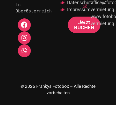
Datenschutz
office@foto
in 
Impressum
vermietung.
Oberösterreich
www.fotobo
Jetzt
vermietung.
BUCHEN
© 2026 Frankys Fotobox – Alle Rechte
vorbehalten