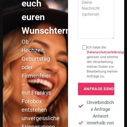
euch
euren
Wunschtermin!
Ob
Ich habe die
Hochzeit,
Datenschutzerklärung
gelesen und stimme
Geburtstag
der Verarbeitung
oder
meiner Daten zur
Bearbeitung meiner
Firmenfeier
Anfrage zu.
–
mit Frankys
Fotobox
Unverbindlich
entstehen
e Anfrage
Antwort
unvergessliche
innerhalb von
Erinnerungen.