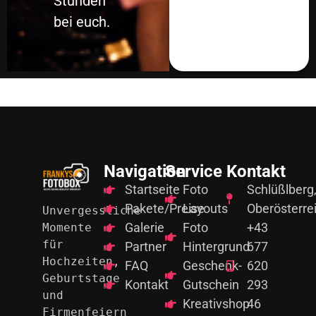
Stunden
bei euch.
Navigation
Service
Kontakt
Startseite
Foto
Schlüßlberg
Pakete/Preise
Layouts
Oberösterre
Unvergessliche 
Galerie
Foto
+43
Momente 
für
Partner
Hintergrund
677
Hochzeiten, 
FAQ
Geschenk-
620
Geburtstage 
Kontakt
Gutschein
293
und
Kreativshop
46
Firmenfeiern 