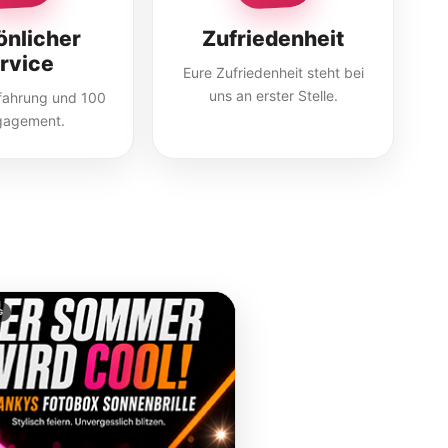
önlicher
Zufriedenheit
rvice
Eure Zufriedenheit steht bei
uns an erster Stelle.
rfahrung und 100
gagement.
G