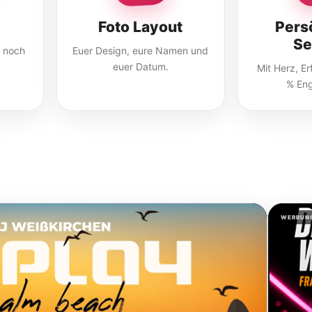
Foto Layout
Pers
Se
r noch
Euer Design, eure Namen und
euer Datum.
Mit Herz, E
% En
WERBUN