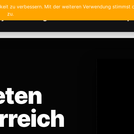
hkeit zu verbessern. Mit der weiteren Verwendung stimmst
zu.
ayouts
Hintergrund
Galerie
Kreativshop
eten
rreich