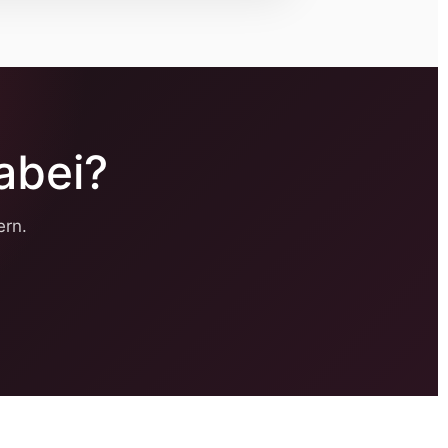
abei?
ern.