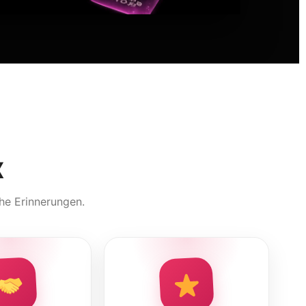
x
che Erinnerungen.