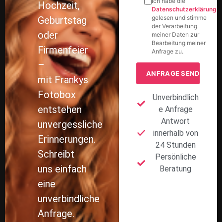
Ich habe die
Hochzeit,
Datenschutzerklärung
gelesen und stimme
Geburtstag
der Verarbeitung
oder
meiner Daten zur
Bearbeitung meiner
Firmenfeier
Anfrage zu.
–
mit Frankys
Fotobox
Unverbindlich
entstehen
e Anfrage
Antwort
unvergessliche
innerhalb von
Erinnerungen.
24 Stunden
Schreibt
Persönliche
uns einfach
Beratung
eine
unverbindliche
Anfrage.