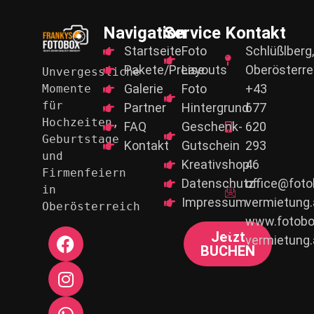
Navigation
Service
Kontakt
Startseite
Foto
Schlüßlberg,
Pakete/Preise
Layouts
Oberösterre
Unvergessliche 
Galerie
Foto
+43
Momente 
für
Partner
Hintergrund
677
Hochzeiten, 
FAQ
Geschenk-
620
Geburtstage 
Kontakt
Gutschein
293
und
Kreativshop
46
Firmenfeiern 
Datenschutz
office@foto
in 
Impressum
vermietung.
Oberösterreich
www.fotobo
Jetzt
vermietung.
BUCHEN