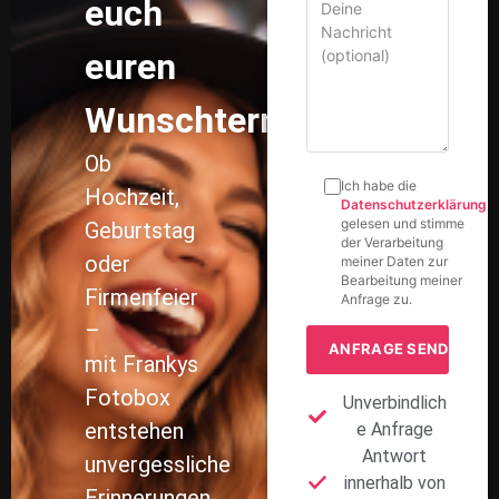
Bearbeitung meiner
Firmenfeier
Anfrage zu.
–
mit Frankys
Fotobox
Unverbindlich
entstehen
e Anfrage
Antwort
unvergessliche
innerhalb von
Erinnerungen.
24 Stunden
Schreibt
Persönliche
uns einfach
Beratung
eine
unverbindliche
Anfrage.
Wir prüfen
euren
Wunschtermin