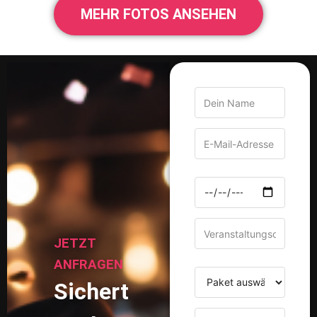
JETZT
ANFRAGEN
Sichert
euch
euren
Wunschtermin!
Ob
Ich habe die
Hochzeit,
Datenschutzerklärung
gelesen und stimme
Geburtstag
der Verarbeitung
oder
meiner Daten zur