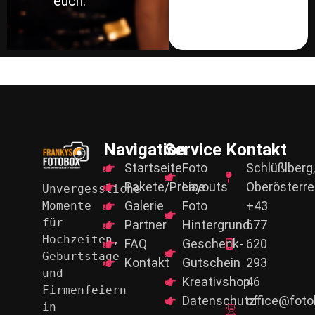
Pakete/Preise
Layouts
Oberösterre
Unvergessliche 
Galerie
Foto
+43
Momente 
für
Partner
Hintergrund
677
Hochzeiten, 
FAQ
Geschenk-
620
Geburtstage 
Kontakt
Gutschein
293
und
Kreativshop
46
Firmenfeiern 
Datenschutz
office@foto
in 
Impressum
vermietung.
Oberösterreich
www.fotobo
Jetzt
vermietung.
BUCHEN