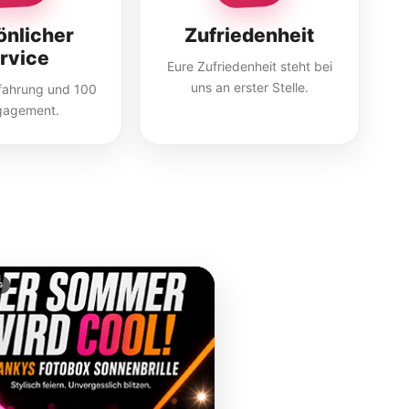
önlicher
Zufriedenheit
rvice
Eure Zufriedenheit steht bei
uns an erster Stelle.
rfahrung und 100
gagement.
G