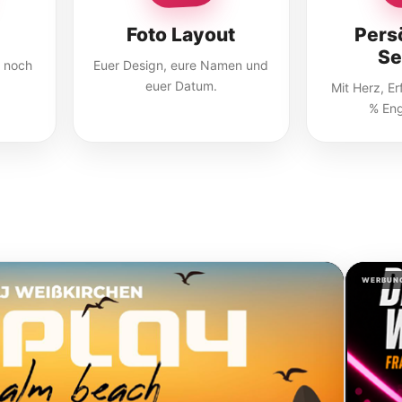
Foto Layout
Pers
Se
r noch
Euer Design, eure Namen und
euer Datum.
Mit Herz, E
% En
WERBUN