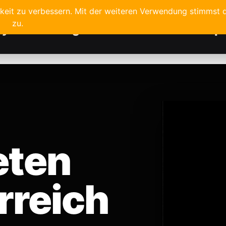
hkeit zu verbessern. Mit der weiteren Verwendung stimmst
zu.
ayouts
Hintergrund
Galerie
Kreativshop
eten
rreich