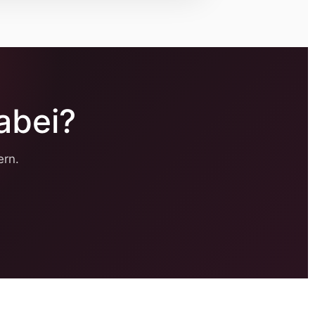
abei?
ern.