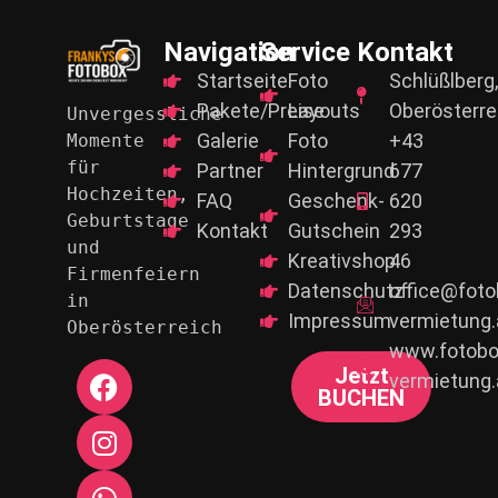
Navigation
Service
Kontakt
Startseite
Foto
Schlüßlberg,
Pakete/Preise
Layouts
Oberösterre
Unvergessliche 
Galerie
Foto
+43
Momente 
für
Partner
Hintergrund
677
Hochzeiten, 
FAQ
Geschenk-
620
Geburtstage 
Kontakt
Gutschein
293
und
Kreativshop
46
Firmenfeiern 
Datenschutz
office@foto
in 
Impressum
vermietung.
Oberösterreich
www.fotobo
Jetzt
vermietung.
BUCHEN