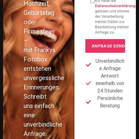
Ich habe die
Hochzeit,
Datenschutzerklärung
gelesen und stimme
Geburtstag
der Verarbeitung
oder
meiner Daten zur
Bearbeitung meiner
Firmenfeier
Anfrage zu.
–
mit Frankys
Fotobox
Unverbindlich
entstehen
e Anfrage
Antwort
unvergessliche
innerhalb von
Erinnerungen.
24 Stunden
Schreibt
Persönliche
uns einfach
Beratung
eine
unverbindliche
Anfrage.