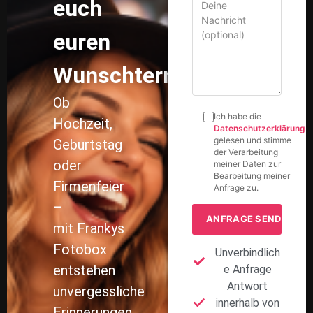
euch
euren
Wunschtermin!
Ob
Ich habe die
Hochzeit,
Datenschutzerklärung
gelesen und stimme
Geburtstag
der Verarbeitung
oder
meiner Daten zur
Bearbeitung meiner
Firmenfeier
Anfrage zu.
–
mit Frankys
Fotobox
Unverbindlich
entstehen
e Anfrage
Antwort
unvergessliche
innerhalb von
Erinnerungen.