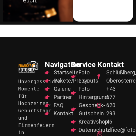
euch.
Navigation
Service
Kontakt
Startseite
Foto
Schlüßlberg,
Pakete/Preise
Layouts
Oberösterre
Unvergessliche 
Galerie
Foto
+43
Momente 
für
Partner
Hintergrund
677
Hochzeiten, 
FAQ
Geschenk-
620
Geburtstage 
Kontakt
Gutschein
293
und
Kreativshop
46
Firmenfeiern 
Datenschutz
office@foto
in 