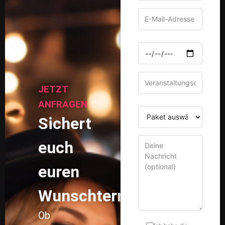
euch
euren
Wunschtermin!
Ob
Ich habe die
Hochzeit,
Datenschutzerklärung
gelesen und stimme
Geburtstag
der Verarbeitung
oder
meiner Daten zur
Bearbeitung meiner
Firmenfeier
Anfrage zu.
–
mit Frankys
Fotobox
Unverbindlich
entstehen
e Anfrage
Antwort