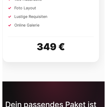
Dein passendes Paket ist
dabei?
Jetzt Termin anfragen und Fotobox für deine
Veranstaltung sichern.
Jetzt Fotobox buchen