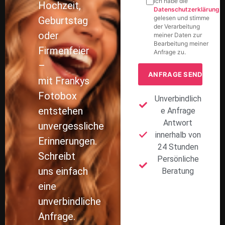
unvergessliche
innerhalb von
Erinnerungen.
24 Stunden
Schreibt
Persönliche
uns einfach
Beratung
eine
unverbindliche
Anfrage.
Wir prüfen
euren
Wunschtermin
und melden
uns in der
Regel
innerhalb
von 24