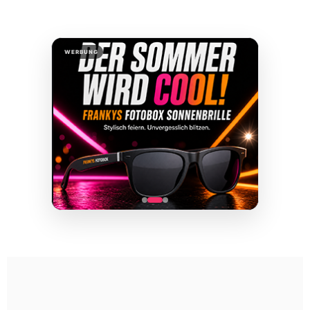
WERBUNG
BELIEBTESTE PAKETE
Für jeden Anlass das
passende Paket
Unsere meistgebuchten Pakete – übersichtlich,
flexibel und direkt vergleichbar.