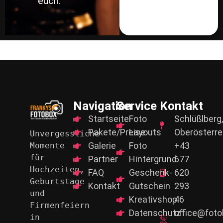
euch.
Navigation
Service
Kontakt
Startseite
Foto
Schlüßlberg,
Pakete/Preise
Layouts
Oberösterre
Unvergessliche 
Galerie
Foto
+43
Momente 
für
Partner
Hintergrund
677
Hochzeiten, 
FAQ
Geschenk-
620
Geburtstage 
Kontakt
Gutschein
293
und
Kreativshop
46
Firmenfeiern 
Datenschutz
office@foto
in 