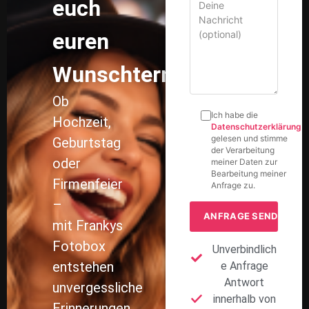
euch
euren
Wunschtermin!
Ob
Ich habe die
Hochzeit,
Datenschutzerklärung
gelesen und stimme
Geburtstag
der Verarbeitung
oder
meiner Daten zur
Bearbeitung meiner
Firmenfeier
Anfrage zu.
–
mit Frankys
Fotobox
Unverbindlich
entstehen
e Anfrage
Antwort
unvergessliche
innerhalb von
Erinnerungen.